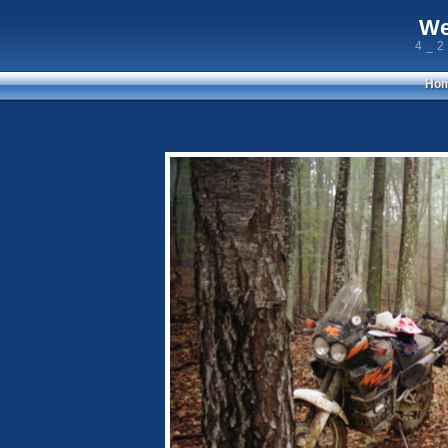
We
4_2
Ho