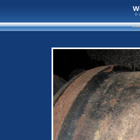
W
B
Ho