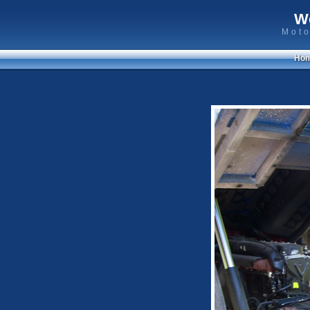
W
Moto
Ho